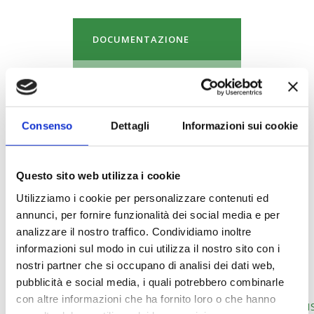
DOCUMENTAZIONE
MODULISTICA
ARCHIVIO
Consenso
Dettagli
Informazioni sui cookie
Presentazione Avviso
Questo sito web utilizza i cookie
02 2024
Utilizziamo i cookie per personalizzare contenuti ed
Avviso_02_2024_GENERALISTA
annunci, per fornire funzionalità dei social media e per
analizzare il nostro traffico. Condividiamo inoltre
UCS
informazioni sul modo in cui utilizza il nostro sito con i
MDG
nostri partner che si occupano di analisi dei dati web,
AVVISO_02_2024_GENERALISTA_UCS
pubblicità e social media, i quali potrebbero combinarle
con altre informazioni che ha fornito loro o che hanno
CHIARIMENTO_AVVISO_02_2024_GENERALI