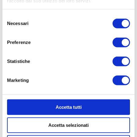
raccolto dal suo utilizzo dei loro servizi.
Tariffario-Certificatori-
Avviso-02-
Selezione
2024_Rev.Ott.2024
Necessari
del
Piani ammessi a
consenso
valutazione Avviso
Preferenze
02_2024 – I finestra
GRADUATORIA
AVVISO 02_2024 I
Statistiche
FINESTRA
Piani ammessi a
Marketing
valutazione Avviso
02_2024_II finestra
ERRATA
Accetta tutti
CORRIGE_GRADUATORIA
AVVISO 02_2024 II
FINESTRA
Accetta selezionati
Piani ammessi a