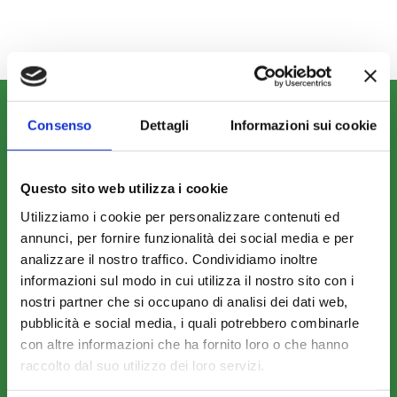
CHI SIAMO
Consenso
Dettagli
Informazioni sui cookie
Fondo FonARCom
Le Parti Sociali
Questo sito web utilizza i cookie
La Mission
Utilizziamo i cookie per personalizzare contenuti ed
annunci, per fornire funzionalità dei social media e per
analizzare il nostro traffico. Condividiamo inoltre
informazioni sul modo in cui utilizza il nostro sito con i
nostri partner che si occupano di analisi dei dati web,
pubblicità e social media, i quali potrebbero combinarle
COSA FACCIAMO
con altre informazioni che ha fornito loro o che hanno
Perché scegliere FonARCom
raccolto dal suo utilizzo dei loro servizi.
Il Funzionamento