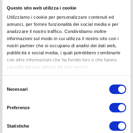
Questo sito web utilizza i cookie
PUBBLICATO TESTO INTEGRALE
DELL’AVVISO 02/2022 – DIGINNOVA
Utilizziamo i cookie per personalizzare contenuti ed
AGILE FNC
annunci, per fornire funzionalità dei social media e per
analizzare il nostro traffico. Condividiamo inoltre
informazioni sul modo in cui utilizza il nostro sito con i
leggi tutto
nostri partner che si occupano di analisi dei dati web,
pubblicità e social media, i quali potrebbero combinarle
con altre informazioni che ha fornito loro o che hanno
raccolto dal suo utilizzo dei loro servizi.
28
Ott
Selezione
Necessari
del
consenso
Preferenze
Statistiche