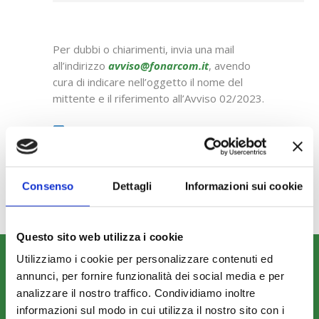
Per dubbi o chiarimenti, invia una mail
all’indirizzo
avviso@fonarcom.it
, avendo
cura di indicare nell’oggetto il nome del
mittente e il riferimento all’Avviso 02/2023.
Non perderti le ultime notizie in
anteprima. Seguici
su
Linkedin
,
Facebook,
Twitter
e
YouTube
!
Consenso
Dettagli
Informazioni sui cookie
Questo sito web utilizza i cookie
Utilizziamo i cookie per personalizzare contenuti ed
CHI SIAMO
annunci, per fornire funzionalità dei social media e per
Fondo FonARCom
analizzare il nostro traffico. Condividiamo inoltre
Le Parti Sociali
informazioni sul modo in cui utilizza il nostro sito con i