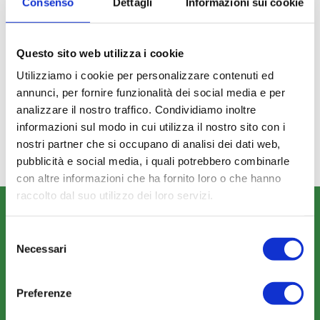
Consenso
Dettagli
Informazioni sui cookie
MODULISTICA
Questo sito web utilizza i cookie
ARCHIVIO
Utilizziamo i cookie per personalizzare contenuti ed
Avviso per
annunci, per fornire funzionalità dei social media e per
analizzare il nostro traffico. Condividiamo inoltre
Manifestazione di
informazioni sul modo in cui utilizza il nostro sito con i
Interesse per Sistemi di
nostri partner che si occupano di analisi dei dati web,
Imprese SDI vers. 2024
pubblicità e social media, i quali potrebbero combinarle
con altre informazioni che ha fornito loro o che hanno
raccolto dal suo utilizzo dei loro servizi.
CHI SIAMO
Selezione
Fondo FonARCom
Necessari
del
Le Parti Sociali
consenso
La Mission
Preferenze