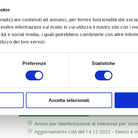
Finestra aperta solo ai fini della
30 giugno 20
ookie
+
Manifestazione di Interesse
nalizzare contenuti ed annunci, per fornire funzionalità dei socia
inoltre informazioni sul modo in cui utilizza il nostro sito con i 
icità e social media, i quali potrebbero combinarle con altre inform
lizzo dei loro servizi.
SCOPRI LE NEWS PRECEDENTI
Preferenze
Statistiche
Accetta selezionati
DOCUMENTAZIONE
MODULISTICA
Avviso per Manifestazione di Interesse per Sist
Aggiornamento CdA del 14 12 2022 – Elenco e crite