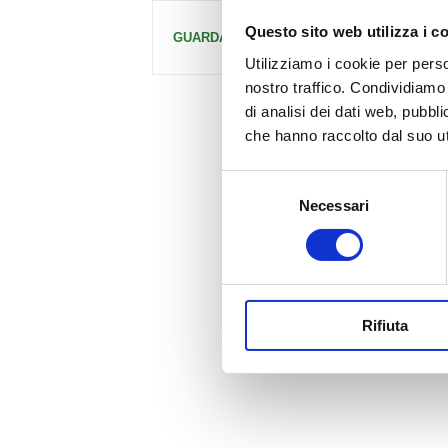
Questo sito web utilizza i c
GUARDA TUTTI
Utilizziamo i cookie per perso
nostro traffico. Condividiamo 
di analisi dei dati web, pubbl
che hanno raccolto dal suo uti
Selezione
Necessari
del
consenso
Rifiuta