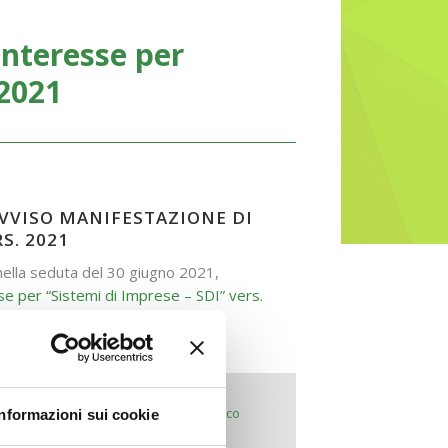
Interesse per
 2021
AVVISO MANIFESTAZIONE DI
S. 2021
 nella seduta del 30 giugno 2021,
e per “Sistemi di Imprese – SDI” vers.
:
invio al Fondo della Manifestazione di
unitamente al Documento Programmatico
Informazioni sui cookie
le Parti Sociali)