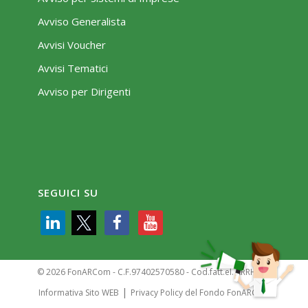
Avviso Generalista
Avvisi Voucher
Avvisi Tematici
Avviso per Dirigenti
SEGUICI SU
© 2026 FonARCom - C.F.97402570580 - Cod.fatt.el. KRRH6B9
|
Informativa Sito WEB
Privacy Policy del Fondo FonARCom