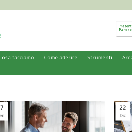
Present
Parere
Cosa facciamo
Come aderire
Strumenti
Are
27
22
en
Dic