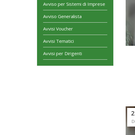
Avviso per Sistemi di Imprese
Avviso Generalista
Avvisi Voucher
Avvisi Tematici
Avvisi per Dirigenti
2
D