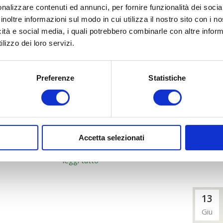
nalizzare contenuti ed annunci, per fornire funzionalità dei socia
inoltre informazioni sul modo in cui utilizza il nostro sito con i 
icità e social media, i quali potrebbero combinarle con altre inform
lizzo dei loro servizi.
Preferenze
Statistiche
PUBBL
UBBLICATO TESTO INTEGRALE DELL’AVVISO
06/2022 – VOUCHER DIRIGENTI
Accetta selezionati
leggi tutto
13
Giu