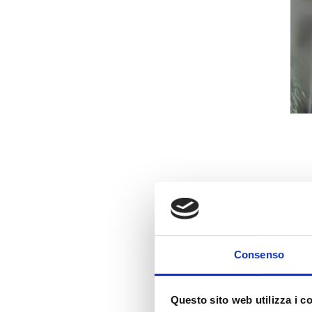
Consenso
1
Questo sito web utilizza i c
D