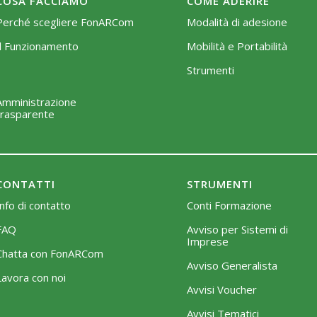
COSA FACCIAMO
COME ADERIRE
Perché scegliere FonARCom
Modalità di adesione
Il Funzionamento
Mobilità e Portabilità
Strumenti
Amministrazione
trasparente
CONTATTI
STRUMENTI
Info di contatto
Conti Formazione
FAQ
Avviso per Sistemi di
Imprese
Chatta con FonARCom
Avviso Generalista
Lavora con noi
Avvisi Voucher
Avvisi Tematici