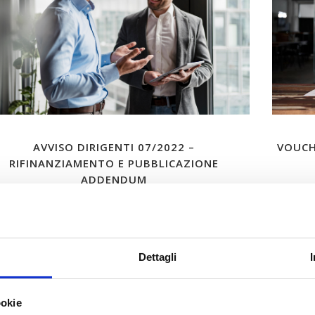
AVVISO DIRIGENTI 07/2022 –
VOUCH
RIFINANZIAMENTO E PUBBLICAZIONE
ADDENDUM
leggi tutto
Dettagli
19
9
Dic
ookie
ic