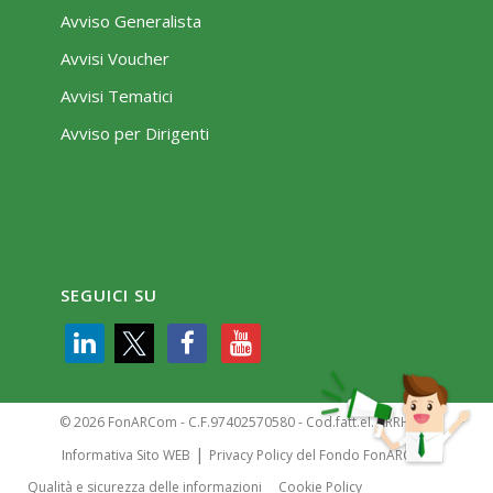
Avviso Generalista
Avvisi Voucher
Avvisi Tematici
Avviso per Dirigenti
SEGUICI SU
© 2026 FonARCom - C.F.97402570580 - Cod.fatt.el. KRRH6B9
|
Informativa Sito WEB
Privacy Policy del Fondo FonARCom
Qualità e sicurezza delle informazioni
Cookie Policy