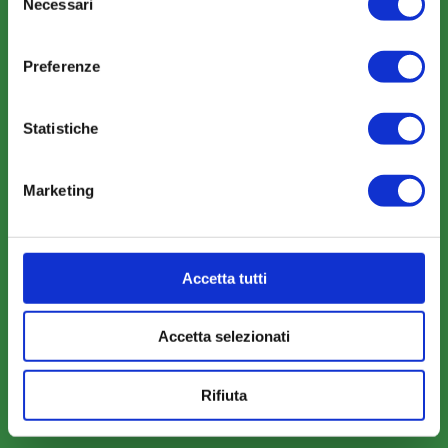
Amministrazione trasparente
Necessari
del
consenso
Preferenze
Statistiche
COME ADERIRE
Modalità di adesione
Marketing
Mobilità e Portabilità
Strumenti
Accetta tutti
Accetta selezionati
COMUNICAZIONI
Rifiuta
News