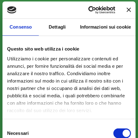
Consenso
Dettagli
Informazioni sui cookie
COME ADERIRE
Modalità di adesione
Questo sito web utilizza i cookie
Mobilità e Portabilità
Utilizziamo i cookie per personalizzare contenuti ed
Strumenti
annunci, per fornire funzionalità dei social media e per
analizzare il nostro traffico. Condividiamo inoltre
informazioni sul modo in cui utilizza il nostro sito con i
nostri partner che si occupano di analisi dei dati web,
pubblicità e social media, i quali potrebbero combinarle
con altre informazioni che ha fornito loro o che hanno
COMUNICAZIONI
raccolto dal suo utilizzo dei loro servizi.
News
Selezione
Eventi
Necessari
del