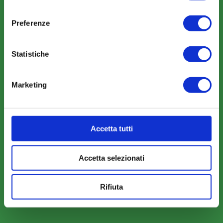
Rassegna Stampa
consenso
Sfoglia la nostra brochure
Preferenze
Statistiche
AREA RISERVATA
Marketing
Parere Parti
Farc Interattivo
Accetta tutti
Bacheca
Accetta selezionati
Rifiuta