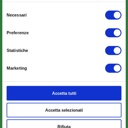
Selezione
COMUNICAZIONI
Necessari
del
News
consenso
Eventi
Preferenze
Rassegna Stampa
Sfoglia la nostra brochure
Statistiche
Marketing
AREA RISERVATA
Accetta tutti
Parere Parti
Farc Interattivo
Accetta selezionati
Bacheca
Rifiuta