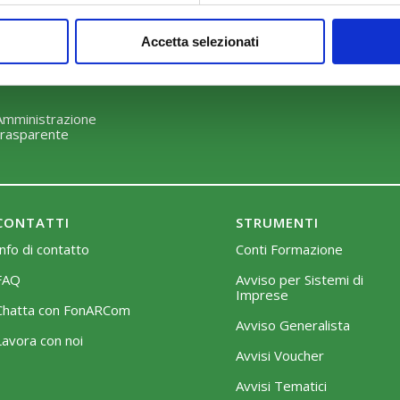
Perché scegliere FonARCom
Modalità di adesione
Accetta selezionati
Il Funzionamento
Mobilità e Portabilità
Strumenti
Amministrazione
trasparente
CONTATTI
STRUMENTI
Info di contatto
Conti Formazione
FAQ
Avviso per Sistemi di
Imprese
Chatta con FonARCom
Avviso Generalista
Lavora con noi
Avvisi Voucher
Avvisi Tematici