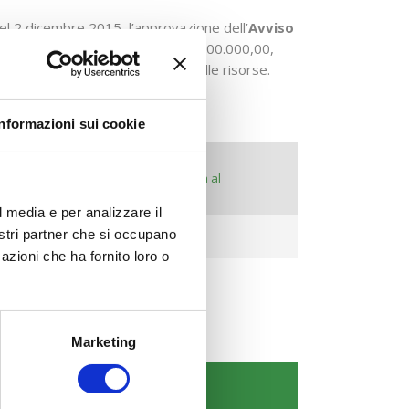
del 2 dicembre 2015, l’approvazione dell’
Avviso
conomica complessiva è pari ad € 300.000,00,
sportello, fino ad esaurimento delle risorse.
:
Informazioni sui cookie
Chiusura Finestre
(termini di invio telematico e consegna al
Fondo dei PF condivisi positivamente)
l media e per analizzare il
nostri partner che si occupano
29 febbraio 2016
azioni che ha fornito loro o
Marketing
COMUNICAZIONI