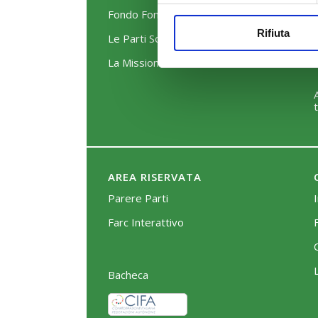
Fondo FonARCom
Rifiuta
Le Parti Sociali
La Mission
AREA RISERVATA
Parere Parti
Farc Interattivo
Bacheca