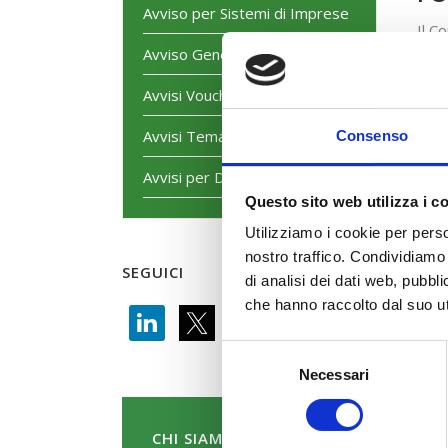
Avviso per Sistemi di Imprese
Il C
09/
Avviso Generalista
per 
Avvisi Voucher
Moda
Avvisi Tematici
Consenso
Avvisi per Dirigenti
S
P
Questo sito web utilizza i c
Utilizziamo i cookie per perso
nostro traffico. Condividiamo 
sc
SEGUICI
di analisi dei dati web, pubbl
che hanno raccolto dal suo uti
Selezione
Necessari
del
consenso
CHI SIAMO