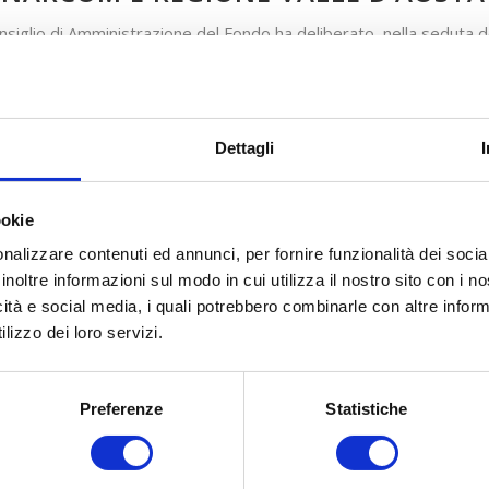
onsiglio di Amministrazione del Fondo ha deliberato, nella seduta 
2015 – FonARCom e Regione Valle d’Aosta
, la cui dotazione e
il finanziamento di attività di Formazione Continua con modalità a 
lità e termini di presentazione delle proposte progettuali
Dettagli
cadenze
Parere Parti
rogrammate
(termini di invio telematico dei PF
ookie
alle Parti Sociali per la condivisione)
nalizzare contenuti ed annunci, per fornire funzionalità dei socia
inoltre informazioni sul modo in cui utilizza il nostro sito con i 
adenza
29 gennaio 2016
icità e social media, i quali potrebbero combinarle con altre inform
lizzo dei loro servizi.
Preferenze
Statistiche
COSA FACCIAMO
COME ADERIRE