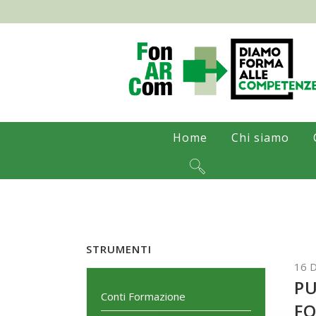
Home
Chi siamo
STRUMENTI
16 
PU
Conti Formazione
FO