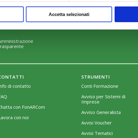
Perché scegliere FonARCom
Modalità di adesione
Accetta selezionati
Il Funzionamento
Mobilità e Portabilità
Strumenti
Amministrazione
trasparente
CONTATTI
STRUMENTI
Info di contatto
Conti Formazione
FAQ
Avviso per Sistemi di
Imprese
Chatta con FonARCom
Avviso Generalista
Lavora con noi
Avvisi Voucher
Avvisi Tematici