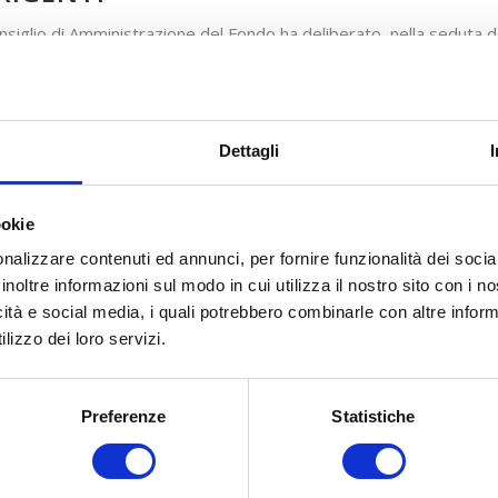
onsiglio di Amministrazione del Fondo ha deliberato, nella seduta 
2026
, la cui dotazione economica è pari a € 500.000,00, per il fin
genti con modalità a sportello fino esaurimento risorse. Gazzetta Uf
el 03/06/2026. Apertura Piattaforma FARC il 15 giugno 2026.
Dettagli
lità e termini di presentazione delle proposte progettuali
cadenze
Parere Parti
ookie
rogrammate
(termini di invio telematico dei PF
nalizzare contenuti ed annunci, per fornire funzionalità dei socia
alle Parti Sociali per la condivisione)
inoltre informazioni sul modo in cui utilizza il nostro sito con i 
icità e social media, i quali potrebbero combinarle con altre inform
ortello
30 aprile 2027 – ore 16:00
lizzo dei loro servizi.
Preferenze
Statistiche
COSA FACCIAMO
COME ADERIRE