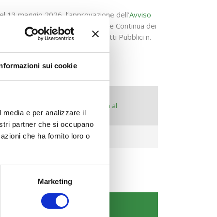
del 13 maggio 2026, l’approvazione dell’
Avviso
anziamento di attività di Formazione Continua dei
ficiale V Serie Speciale – Contratti Pubblici n.
Informazioni sui cookie
:
Chiusura Finestre
(termini di invio telematico e consegna al
l media e per analizzare il
Fondo dei PF condivisi positivamente)
nostri partner che si occupano
azioni che ha fornito loro o
28 maggio 2027 – ore 16:00
Marketing
COMUNICAZIONI