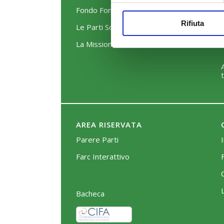
Fondo FonARCom
Rifiuta
Le Parti Sociali
La Mission
AREA RISERVATA
Parere Parti
Farc Interattivo
Bacheca