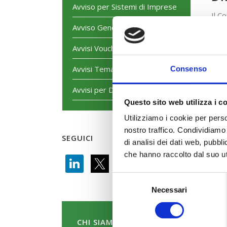
Avviso per Sistemi di Imprese
Il C
06/
Avviso Generalista
Diri
Avvisi Voucher
62 d
Avvisi Tematici
Consenso
Moda
Avvisi per Dirigenti
S
Questo sito web utilizza i c
P
Utilizziamo i cookie per perso
nostro traffico. Condividiamo 
SEGUICI
di analisi dei dati web, pubbl
sp
che hanno raccolto dal suo uti
Selezione
Necessari
del
consenso
CHI SIAMO