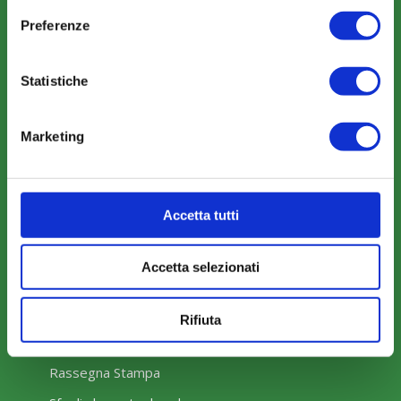
Preferenze
COME ADERIRE
Statistiche
Modalità di adesione
Mobilità e Portabilità
Marketing
Strumenti
Accetta tutti
Accetta selezionati
COMUNICAZIONI
News
Rifiuta
Eventi
Rassegna Stampa