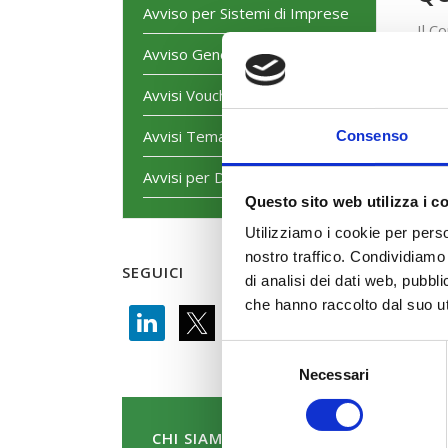
Avviso per Sistemi di Imprese
Il C
dell
Avviso Generalista
Avvisi Voucher
Avvisi Tematici
Consenso
Avvisi per Dirigenti
Questo sito web utilizza i c
Utilizziamo i cookie per perso
nostro traffico. Condividiamo 
SEGUICI
di analisi dei dati web, pubbl
che hanno raccolto dal suo uti
Selezione
Necessari
del
consenso
CHI SIAMO