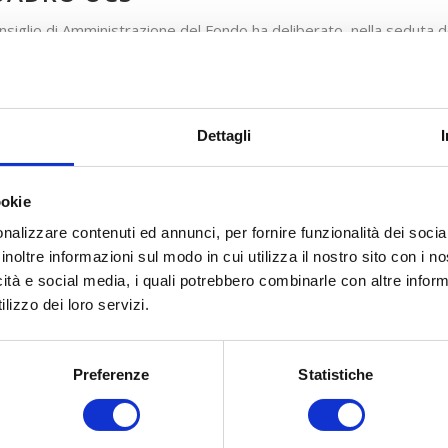
onsiglio di Amministrazione del Fondo ha deliberato, nella seduta
a
Graduatoria
dell’
Avviso 01/2016 – Piani Quadro UCS
.
Dettagli
ookie
nalizzare contenuti ed annunci, per fornire funzionalità dei socia
inoltre informazioni sul modo in cui utilizza il nostro sito con i 
icità e social media, i quali potrebbero combinarle con altre inform
lizzo dei loro servizi.
Preferenze
Statistiche
COSA FACCIAMO
COME ADERIRE