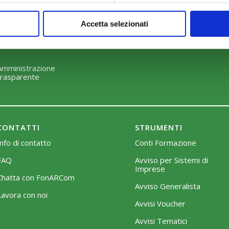
Perché scegliere FonARCom
Modalità di adesione
Accetta selezionati
Il Funzionamento
Mobilità e Portabilità
Strumenti
Amministrazione
trasparente
CONTATTI
STRUMENTI
Info di contatto
Conti Formazione
FAQ
Avviso per Sistemi di
Imprese
Chatta con FonARCom
Avviso Generalista
Lavora con noi
Avvisi Voucher
Avvisi Tematici