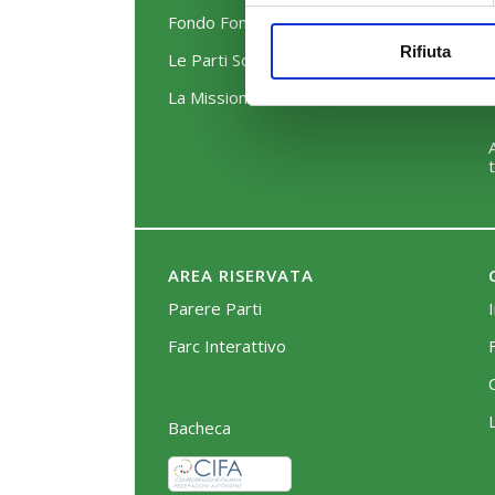
Fondo FonARCom
Rifiuta
Le Parti Sociali
La Mission
AREA RISERVATA
Parere Parti
Farc Interattivo
Bacheca