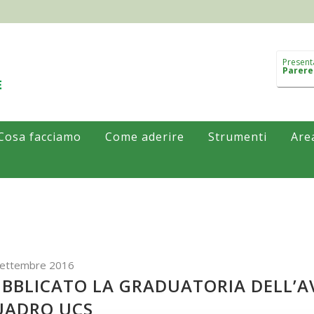
Present
Parere
Cosa facciamo
Come aderire
Strumenti
Are
Settembre 2016
BBLICATO LA GRADUATORIA DELL’AV
UADRO UCS