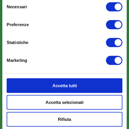
Selezione
News
Necessari
del
Eventi
consenso
Rassegna Stampa
Preferenze
Sfoglia la nostra brochure
Statistiche
Marketing
AREA RISERVATA
Parere Parti
Accetta tutti
Farc Interattivo
Accetta selezionati
Bacheca
Rifiuta