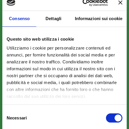
COME ADERIRE
Consenso
Dettagli
Informazioni sui cookie
Modalità di adesione
Mobilità e Portabilità
Questo sito web utilizza i cookie
Strumenti
Utilizziamo i cookie per personalizzare contenuti ed
annunci, per fornire funzionalità dei social media e per
analizzare il nostro traffico. Condividiamo inoltre
informazioni sul modo in cui utilizza il nostro sito con i
nostri partner che si occupano di analisi dei dati web,
pubblicità e social media, i quali potrebbero combinarle
COMUNICAZIONI
con altre informazioni che ha fornito loro o che hanno
raccolto dal suo utilizzo dei loro servizi.
News
Eventi
Selezione
Rassegna Stampa
Necessari
del
consenso
Sfoglia la nostra brochure