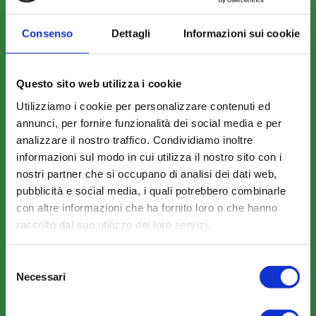
COME ADERIRE
Consenso
Dettagli
Informazioni sui cookie
Modalità di adesione
Mobilità e Portabilità
Questo sito web utilizza i cookie
Strumenti
Utilizziamo i cookie per personalizzare contenuti ed
annunci, per fornire funzionalità dei social media e per
analizzare il nostro traffico. Condividiamo inoltre
informazioni sul modo in cui utilizza il nostro sito con i
nostri partner che si occupano di analisi dei dati web,
pubblicità e social media, i quali potrebbero combinarle
COMUNICAZIONI
con altre informazioni che ha fornito loro o che hanno
News
raccolto dal suo utilizzo dei loro servizi.
Eventi
Rassegna Stampa
Selezione
Necessari
del
Sfoglia la nostra brochure
consenso