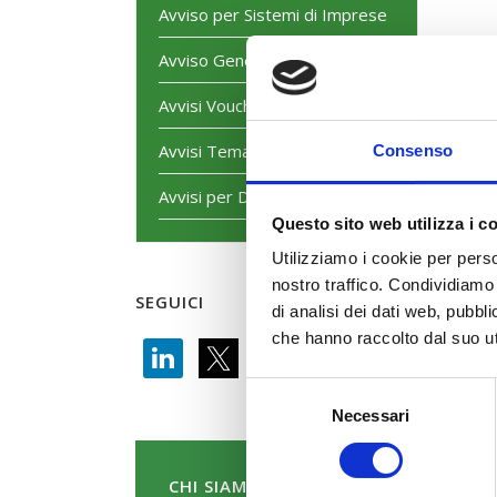
Avviso per Sistemi di Imprese
Avviso Generalista
Avvisi Voucher
Avvisi Tematici
Consenso
Avvisi per Dirigenti
Questo sito web utilizza i c
Utilizziamo i cookie per perso
nostro traffico. Condividiamo 
SEGUICI
di analisi dei dati web, pubbl
che hanno raccolto dal suo uti
Selezione
Necessari
del
consenso
CHI SIAMO