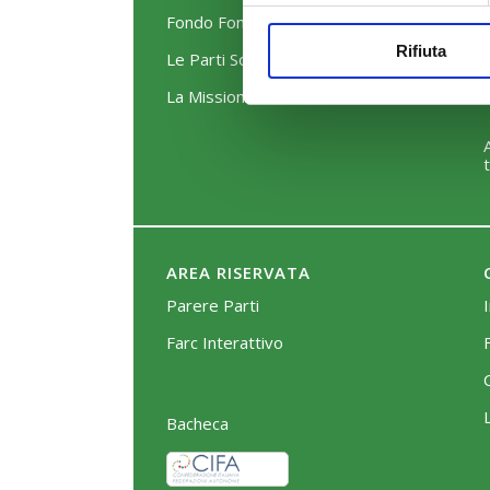
Fondo FonARCom
Rifiuta
Le Parti Sociali
La Mission
AREA RISERVATA
Parere Parti
Farc Interattivo
Bacheca