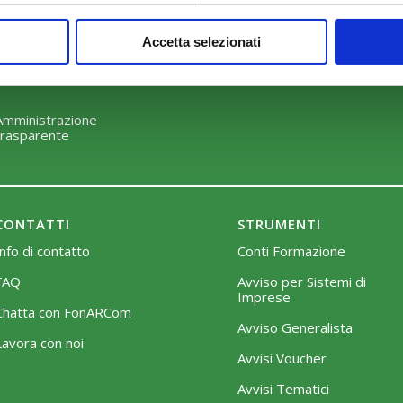
Perché scegliere FonARCom
Modalità di adesione
Accetta selezionati
Il Funzionamento
Mobilità e Portabilità
Strumenti
Amministrazione
trasparente
CONTATTI
STRUMENTI
Info di contatto
Conti Formazione
FAQ
Avviso per Sistemi di
Imprese
Chatta con FonARCom
Avviso Generalista
Lavora con noi
Avvisi Voucher
Avvisi Tematici