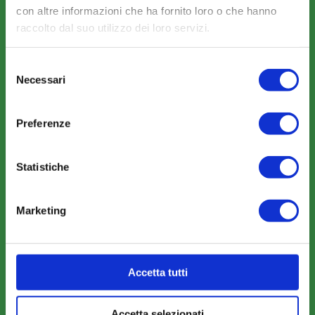
con altre informazioni che ha fornito loro o che hanno
Strumenti
raccolto dal suo utilizzo dei loro servizi.
Selezione
Necessari
del
consenso
COMUNICAZIONI
Preferenze
News
Eventi
Statistiche
Rassegna Stampa
Sfoglia la nostra brochure
Marketing
Accetta tutti
AREA RISERVATA
Accetta selezionati