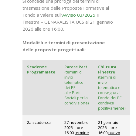
Si concede una proroga dei termini di
trasmissione delle Proposte Formative al
Fondo a valere sull’
Avviso 03/2025
II
Finestra – GENARALISTA UCS al 21 gennaio
2026 alle ore 16:00.
Modalità e termini di presentazione
delle proposte progettuali:
Scadenze
Parere Parti
Chiusura
Programmate
(termini di
Finestre
invio
(termini di
telematico
invio
dei PF
telematico e
alle Parti
consegna al
Sociali per la
Fondo dei PF
condivisione)
condivisi
positivamente)
2a scadenza
27 novembre
21 gennaio
2025 – ore
2026 – ore
16:00
termine
16:00
nuovo