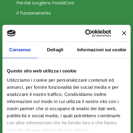
Perché scegliere FonARCom
Il Funzionamento
Amministrazione trasparente
Consenso
Dettagli
Informazioni sui cookie
Questo sito web utilizza i cookie
COME ADERIRE
Utilizziamo i cookie per personalizzare contenuti ed
annunci, per fornire funzionalità dei social media e per
Modalità di adesione
analizzare il nostro traffico. Condividiamo inoltre
Mobilità e Portabilità
informazioni sul modo in cui utilizza il nostro sito con i
nostri partner che si occupano di analisi dei dati web,
Strumenti
pubblicità e social media, i quali potrebbero combinarle
con altre informazioni che ha fornito loro o che hanno
raccolto dal suo utilizzo dei loro servizi.