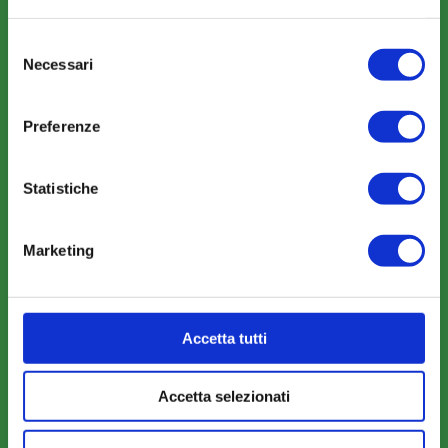
Selezione
Necessari
COMUNICAZIONI
del
consenso
News
Preferenze
Eventi
Rassegna Stampa
Statistiche
Sfoglia la nostra brochure
Marketing
AREA RISERVATA
Accetta tutti
Parere Parti
Farc Interattivo
Accetta selezionati