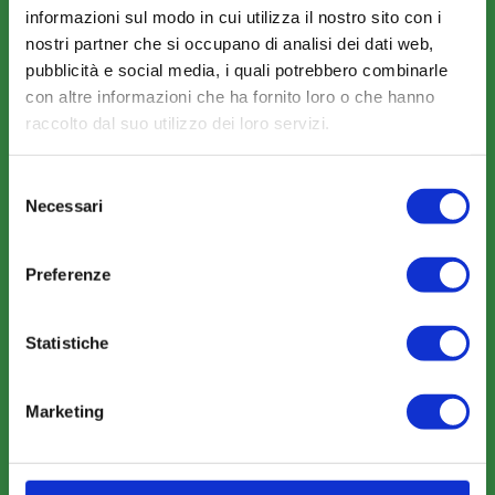
informazioni sul modo in cui utilizza il nostro sito con i
nostri partner che si occupano di analisi dei dati web,
COME ADERIRE
pubblicità e social media, i quali potrebbero combinarle
con altre informazioni che ha fornito loro o che hanno
Modalità di adesione
raccolto dal suo utilizzo dei loro servizi.
Mobilità e Portabilità
Strumenti
Selezione
Necessari
del
consenso
Preferenze
COMUNICAZIONI
Statistiche
News
Marketing
Eventi
Rassegna Stampa
Sfoglia la nostra brochure