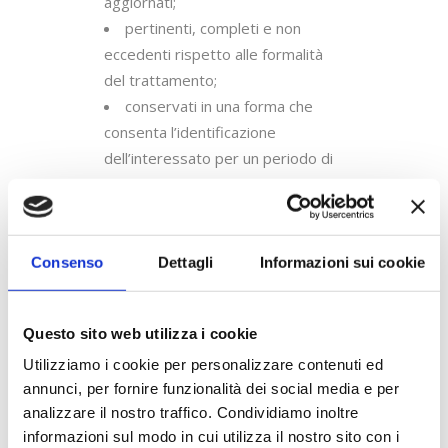
aggiornati;
pertinenti, completi e non
eccedenti rispetto alle formalità
del trattamento;
conservati in una forma che
consenta l’identificazione
dell’interessato per un periodo di
tempo non superiore a quello
necessario agli scopi per i quali
essi sono raccolti o
successivamente trattati;
Consenso
Dettagli
Informazioni sui cookie
trattati secondo procedure
univoche stabilite da una unica
Questo sito web utilizza i cookie
autorità di controllo (“Lead
Utilizziamo i cookie per personalizzare contenuti ed
Authority”), identificata con
annunci, per fornire funzionalità dei social media e per
riferimento allo Stato presso il
analizzare il nostro traffico. Condividiamo inoltre
quale il Titolare ha la sede
informazioni sul modo in cui utilizza il nostro sito con i
principale.