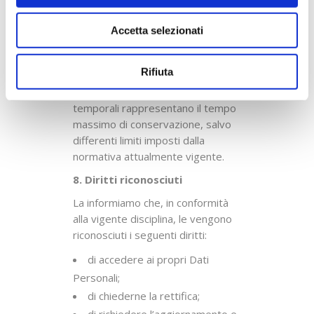
soggetti che si accreditano come
tali), il tempo di conservazione dei
Accetta selezionati
dati è fissato in 3 anni dalla
registrazione, salvo estensione
Rifiuta
richiesta ed autorizzata
dall’interessato. Tali limiti
temporali rappresentano il tempo
massimo di conservazione, salvo
differenti limiti imposti dalla
normativa attualmente vigente.
8. Diritti riconosciuti
La informiamo che, in conformità
alla vigente disciplina, le vengono
riconosciuti i seguenti diritti:
di accedere ai propri Dati
Personali;
di chiederne la rettifica;