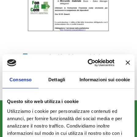
Non perderti le ultime notizie in
anteprima. Seguici
su
Linkedin
,
Facebook,
X
e
YouTube
!
Consenso
Dettagli
Informazioni sui cookie
Questo sito web utilizza i cookie
Utilizziamo i cookie per personalizzare contenuti ed
CHI SIAMO
annunci, per fornire funzionalità dei social media e per
Fondo FonARCom
analizzare il nostro traffico. Condividiamo inoltre
Le Parti Sociali
informazioni sul modo in cui utilizza il nostro sito con i