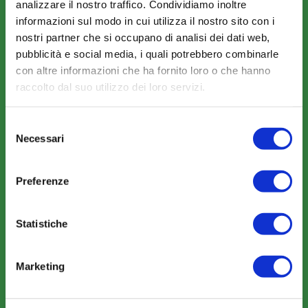
analizzare il nostro traffico. Condividiamo inoltre
CHI SIAMO
informazioni sul modo in cui utilizza il nostro sito con i
Fondo FonARCom
nostri partner che si occupano di analisi dei dati web,
Le Parti Sociali
pubblicità e social media, i quali potrebbero combinarle
con altre informazioni che ha fornito loro o che hanno
La Mission
raccolto dal suo utilizzo dei loro servizi.
Selezione
Necessari
del
consenso
COSA FACCIAMO
Preferenze
Perché scegliere FonARCom
Il Funzionamento
Statistiche
Marketing
Amministrazione trasparente