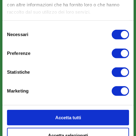
con altre informazioni che ha fornito loro o che hanno
Strumenti
raccolto dal suo utilizzo dei loro servizi.
Selezione
Necessari
del
consenso
COMUNICAZIONI
Preferenze
News
Eventi
Statistiche
Rassegna Stampa
Sfoglia la nostra brochure
Marketing
Accetta tutti
AREA RISERVATA
Accetta selezionati