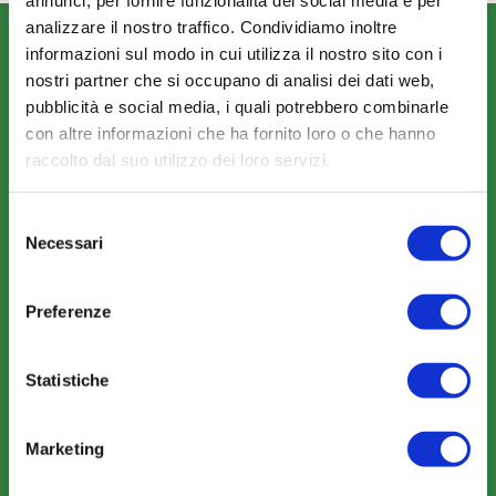
annunci, per fornire funzionalità dei social media e per
analizzare il nostro traffico. Condividiamo inoltre
CHI SIAMO
informazioni sul modo in cui utilizza il nostro sito con i
Fondo FonARCom
nostri partner che si occupano di analisi dei dati web,
pubblicità e social media, i quali potrebbero combinarle
Le Parti Sociali
con altre informazioni che ha fornito loro o che hanno
La Mission
raccolto dal suo utilizzo dei loro servizi.
Selezione
Necessari
del
consenso
Preferenze
COSA FACCIAMO
Perché scegliere FonARCom
Statistiche
Il Funzionamento
Marketing
Amministrazione trasparente