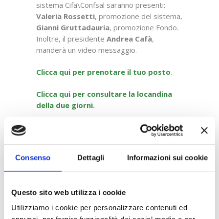
sistema Cifa\Confsal saranno presenti:
Valeria Rossetti
, promozione del sistema,
Gianni Gruttadauria
, promozione Fondo.
Inoltre, il presidente
Andrea Cafà
,
manderà un video messaggio.
Clicca qui per prenotare il tuo posto
.
Clicca qui per consultare la locandina
della due giorni
.
Non perderti le ultime notizie in
Consenso
Dettagli
Informazioni sui cookie
anteprima. Seguici
su
Linkedin
,
Facebook,
X
e
YouTube
!
Questo sito web utilizza i cookie
Utilizziamo i cookie per personalizzare contenuti ed