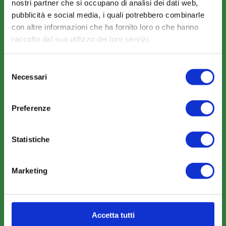
nostri partner che si occupano di analisi dei dati web,
La Mission
pubblicità e social media, i quali potrebbero combinarle
con altre informazioni che ha fornito loro o che hanno
raccolto dal suo utilizzo dei loro servizi.
Selezione
Necessari
COSA FACCIAMO
del
consenso
Perché scegliere FonARCom
Preferenze
Il Funzionamento
Statistiche
Amministrazione trasparente
Marketing
Accetta tutti
COME ADERIRE