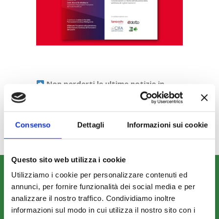
Non perderti le ultime notizie in
anteprima. Seguici
su
Linkedin
,
Facebook,
Twitter
e
YouTube
!
Consenso
Dettagli
Informazioni sui cookie
Questo sito web utilizza i cookie
CHI SIAMO
Utilizziamo i cookie per personalizzare contenuti ed
annunci, per fornire funzionalità dei social media e per
Fondo FonARCom
analizzare il nostro traffico. Condividiamo inoltre
Le Parti Sociali
informazioni sul modo in cui utilizza il nostro sito con i