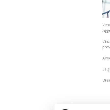
Vene
legg
L’in
prev
All’
La g
Di s