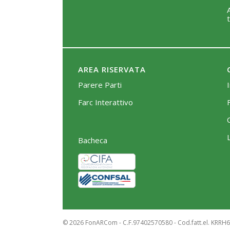
AREA RISERVATA
Parere Parti
Farc Interattivo
Bacheca
© 2026 FonARCom - C.F.97402570580 - Cod.fatt.el. KRRH