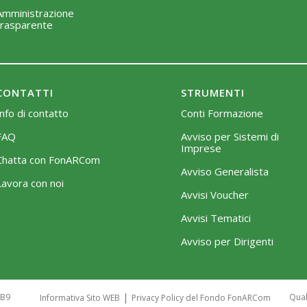
Amministrazione
trasparente
CONTATTI
STRUMENTI
Info di contatto
Conti Formazione
FAQ
Avviso per Sistemi di
Imprese
Chatta con FonARCom
Avviso Generalista
Lavora con noi
Avvisi Voucher
Avvisi Tematici
Avviso per Dirigenti
|
6B9
Qual
Informativa Sito WEB
Privacy Policy del Fondo FonARCom