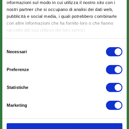
informazioni sul modo in cui utilizza il nostro sito con i
Le Parti Sociali
nostri partner che si occupano di analisi dei dati web,
pubblicità e social media, i quali potrebbero combinarle
La Mission
con altre informazioni che ha fornito loro o che hanno
raccolto dal suo utilizzo dei loro servizi.
Selezione
Necessari
del
consenso
COSA FACCIAMO
Perché scegliere FonARCom
Preferenze
Il Funzionamento
Statistiche
Amministrazione trasparente
Marketing