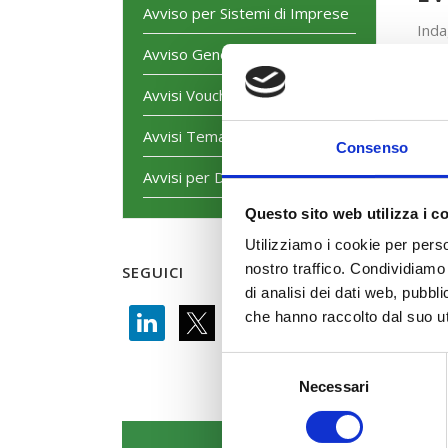
Avviso per Sistemi di Imprese
Inda
dell’
Avviso Generalista
Avvisi Voucher
I S
Avvisi Tematici
II S
Consenso
Avvisi per Dirigenti
Questo sito web utilizza i c
Utilizziamo i cookie per perso
nostro traffico. Condividiamo 
SEGUICI
di analisi dei dati web, pubbl
che hanno raccolto dal suo uti
Selezione
Necessari
del
consenso