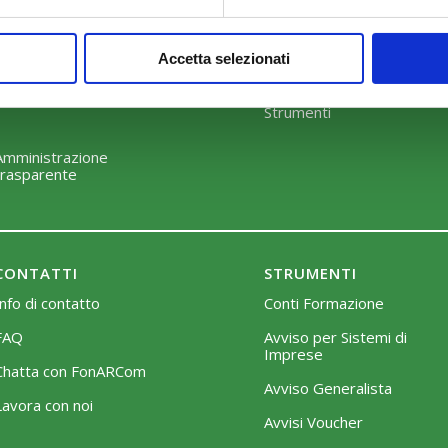
COSA FACCIAMO
COME ADERIRE
Perché scegliere FonARCom
Modalità di adesione
Accetta selezionati
Il Funzionamento
Mobilità e Portabilità
Strumenti
Amministrazione
trasparente
CONTATTI
STRUMENTI
Info di contatto
Conti Formazione
FAQ
Avviso per Sistemi di
Imprese
Chatta con FonARCom
Avviso Generalista
Lavora con noi
Avvisi Voucher