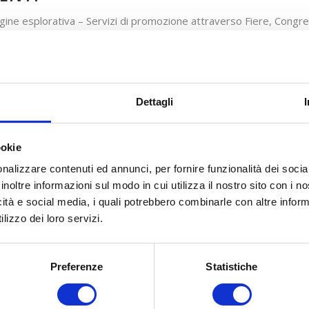
gine esplorativa – Servizi di promozione attraverso Fiere, Congressi
iniziativa
cadenza
: 31/07/18
cadenza
: 30/11/18
Dettagli
ookie
DOCUMENTAZIONE
nalizzare contenuti ed annunci, per fornire funzionalità dei socia
Indagine esplorativa attraverso fiere congressi eventi
inoltre informazioni sul modo in cui utilizza il nostro sito con i 
Allegato A
icità e social media, i quali potrebbero combinarle con altre inform
lizzo dei loro servizi.
Allegato B
Allegato C
Preferenze
Statistiche