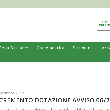
Present
Parere
Cosa facciamo
Come aderire
Strumenti
Are
Dicembre 2017
CREMENTO DOTAZIONE AVVISO 06/2
onsiglio di Amministrazione del Fondo, nella seduta dell11 dicem