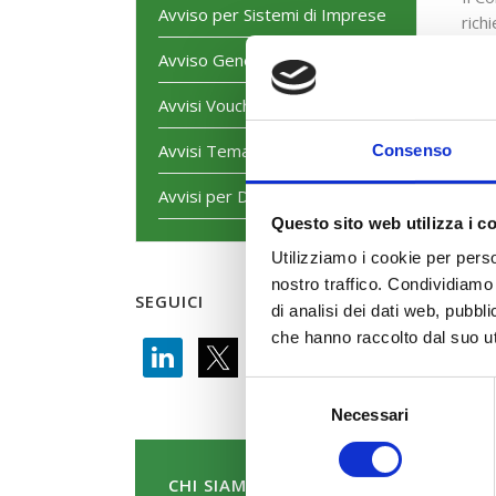
Avviso per Sistemi di Imprese
rich
1.50
Avviso Generalista
Avvisi Voucher
Avvisi Tematici
Consenso
Avvisi per Dirigenti
Questo sito web utilizza i c
Utilizziamo i cookie per perso
nostro traffico. Condividiamo 
SEGUICI
di analisi dei dati web, pubbl
che hanno raccolto dal suo uti
Selezione
Necessari
del
consenso
CHI SIAMO