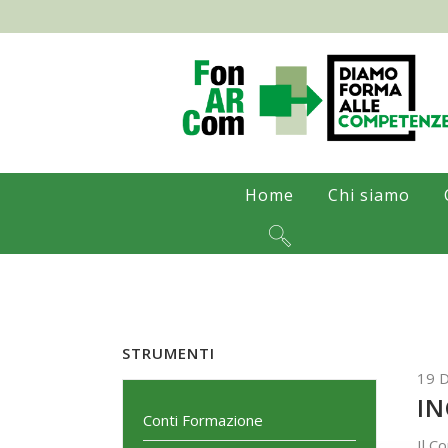
Home
Chi siamo
STRUMENTI
19 
IN
Conti Formazione
Il C