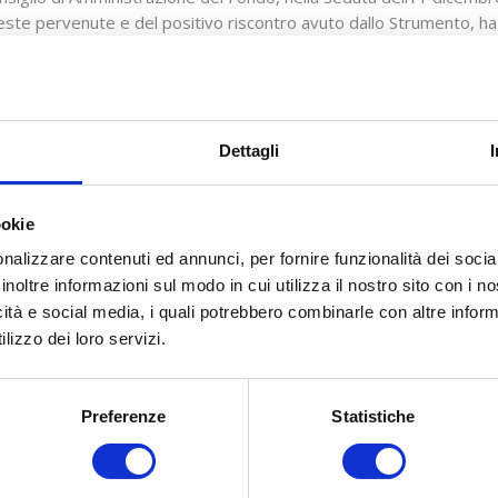
ieste pervenute e del positivo riscontro avuto dallo Strumento, ha d
0.000,00 sullAvviso 06/2017, portando la dotazione economica co
Dettagli
ookie
nalizzare contenuti ed annunci, per fornire funzionalità dei socia
inoltre informazioni sul modo in cui utilizza il nostro sito con i 
icità e social media, i quali potrebbero combinarle con altre inform
lizzo dei loro servizi.
Preferenze
Statistiche
COSA FACCIAMO
COME ADERIRE