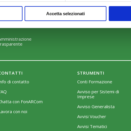
Perché scegliere FonARCom
Modalità di adesione
Accetta selezionati
Il Funzionamento
Mobilità e Portabilità
Strumenti
Amministrazione
trasparente
CONTATTI
STRUMENTI
Info di contatto
Conti Formazione
FAQ
Avviso per Sistemi di
Imprese
Chatta con FonARCom
Avviso Generalista
Lavora con noi
Avvisi Voucher
Avvisi Tematici