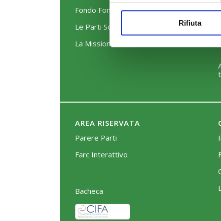
Fondo FonARCom
Rifiuta
Le Parti Sociali
La Mission
AREA RISERVATA
Parere Parti
Farc Interattivo
Bacheca