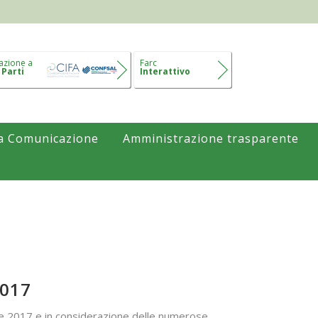
azione a
Farc
 Parti
Interattivo
a Comunicazione
Amministrazione trasparente
017
bre 2017 e in considerazione delle numerose