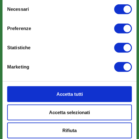
Selezione
News
Necessari
del
consenso
Eventi
Preferenze
Rassegna Stampa
Sfoglia la nostra brochure
Statistiche
Marketing
AREA RISERVATA
Parere Parti
Accetta tutti
Farc Interattivo
Accetta selezionati
Bacheca
Rifiuta