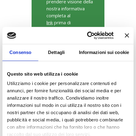
prendere visione della
nostra informativa
completa al
link
prima di
completare l’invio della
richiesta.
Consenso
Dettagli
Informazioni sui cookie
Dichiaro di aver preso
visione dell’informativa
Questo sito web utilizza i cookie
privacy prevista del
Regolamento Europeo
Utilizziamo i cookie per personalizzare contenuti ed
679/16 e dal Codice
annunci, per fornire funzionalità dei social media e per
Privacy.
analizzare il nostro traffico. Condividiamo inoltre
informazioni sul modo in cui utilizza il nostro sito con i
nostri partner che si occupano di analisi dei dati web,
pubblicità e social media, i quali potrebbero combinarle
con altre informazioni che ha fornito loro o che hanno
raccolto dal suo utilizzo dei loro servizi.