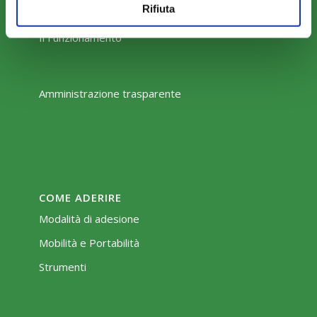
Rifiuta
Perché scegliere FonARCom
Il Funzionamento
Amministrazione trasparente
COME ADERIRE
Modalità di adesione
Mobilità e Portabilità
Strumenti