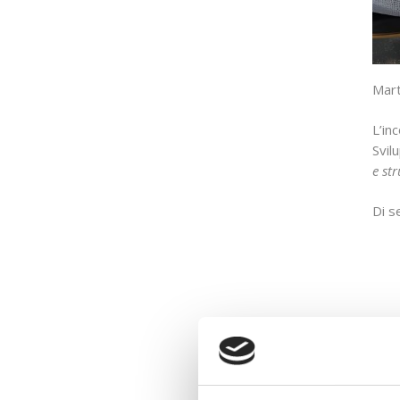
Mart
L’in
Svil
e st
Di s