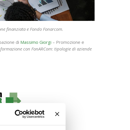
ne finanziata e Fondo Fonarcom.
ipazione di
Massimo Giorgi
– Promozione e
a formazione con FonARCom: tipologie di aziende