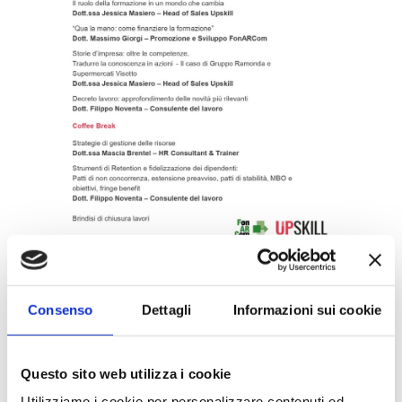
Consenso
Dettagli
Informazioni sui cookie
Non perderti le ultime notizie in
anteprima. Seguici
su
Linkedin
,
Facebook,
Twitter
e
YouTube
!
Questo sito web utilizza i cookie
Utilizziamo i cookie per personalizzare contenuti ed