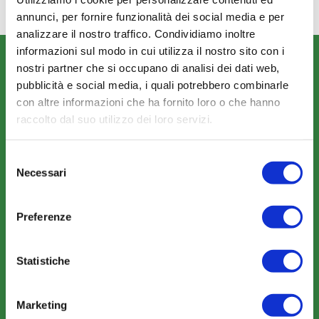
annunci, per fornire funzionalità dei social media e per
analizzare il nostro traffico. Condividiamo inoltre
informazioni sul modo in cui utilizza il nostro sito con i
CHI SIAMO
nostri partner che si occupano di analisi dei dati web,
Fondo FonARCom
pubblicità e social media, i quali potrebbero combinarle
con altre informazioni che ha fornito loro o che hanno
Le Parti Sociali
raccolto dal suo utilizzo dei loro servizi.
La Mission
Selezione
Necessari
del
consenso
Preferenze
COSA FACCIAMO
Perché scegliere FonARCom
Statistiche
Il Funzionamento
Marketing