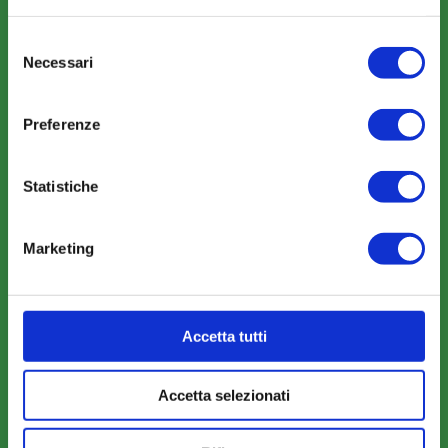
Selezione
COMUNICAZIONI
Necessari
del
consenso
News
Preferenze
Eventi
Rassegna Stampa
Statistiche
Sfoglia la nostra brochure
Marketing
AREA RISERVATA
Accetta tutti
Parere Parti
Farc Interattivo
Accetta selezionati