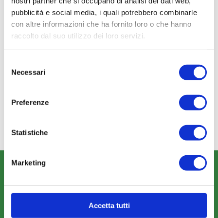
nostri partner che si occupano di analisi dei dati web,
pubblicità e social media, i quali potrebbero combinarle
con altre informazioni che ha fornito loro o che hanno
raccolto dal suo utilizzo dei loro servizi.
Selezione
Necessari
del
Non perderti le ultime
consenso
notizie in anteprima. Seguici
su
Linkedin
,
Facebook
e
Twitter
!
Preferenze
Statistiche
Marketing
CHI SIAMO
Fondo FonARCom
Le Parti Sociali
Accetta tutti
La Mission