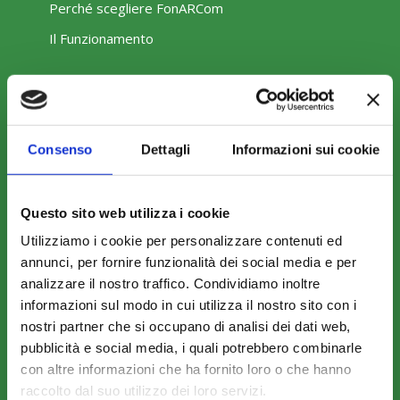
Perché scegliere FonARCom
Il Funzionamento
Amministrazione trasparente
Consenso
Dettagli
Informazioni sui cookie
Questo sito web utilizza i cookie
COME ADERIRE
Utilizziamo i cookie per personalizzare contenuti ed
annunci, per fornire funzionalità dei social media e per
Modalità di adesione
analizzare il nostro traffico. Condividiamo inoltre
Mobilità e Portabilità
informazioni sul modo in cui utilizza il nostro sito con i
nostri partner che si occupano di analisi dei dati web,
Strumenti
pubblicità e social media, i quali potrebbero combinarle
con altre informazioni che ha fornito loro o che hanno
raccolto dal suo utilizzo dei loro servizi.