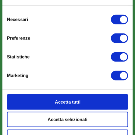
Selezione
Necessari
COMUNICAZIONI
del
consenso
News
Preferenze
Eventi
Rassegna Stampa
Statistiche
Sfoglia la nostra brochure
Marketing
AREA RISERVATA
Accetta tutti
Parere Parti
Farc Interattivo
Accetta selezionati