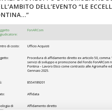
LL’AMBITO DELL’EVENTO “LE ECCEL
ONTINA…”
ggetto
FonARCom
giudicatore:
ntro di costo:
Ufficio Acquisti
getto:
Procedura di affidamento diretto ex articolo 50, comma 1 l
servizi di sviluppo e promozione del Fondo FonARCom nel
Pontina – Lavoro Etico come contrasto alle Agromafie ed a
Gennaio 2025.
G:
B554189201
ato:
Affidata
pologia di
Affidamento diretto
ra: