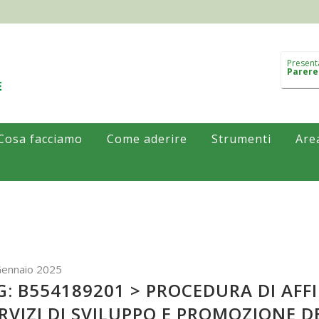
Present
Parere
Cosa facciamo
Come aderire
Strumenti
Are
Gennaio 2025
G: B554189201 > PROCEDURA DI AFF
RVIZI DI SVILUPPO E PROMOZIONE