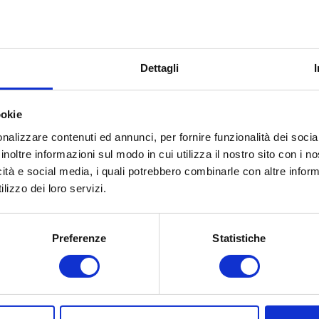
dalità di
Telematica
pletamento
lla gara:
Dettagli
ta inizio
17 gennaio 2025 15:47:59
rtecipazione:
ookie
ta scadenza:
21 gennaio 2025 15:00:00
nalizzare contenuti ed annunci, per fornire funzionalità dei socia
inoltre informazioni sul modo in cui utilizza il nostro sito con i 
porto :
5.000,00 €
icità e social media, i quali potrebbero combinarle con altre inform
lizzo dei loro servizi.
giudicatario:
ORDINE CONSULENTI DEL LAVORO DI LATINA
ta di
23 gennaio 2025
Preferenze
Statistiche
giudicazione:
porto di
5.000,00 €
giudicazione
mprensivo
gli oneri: