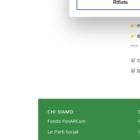
Rifiuta
P
B
***
C
D
CHI SIAMO
Fondo FonARCom
Le Parti Sociali