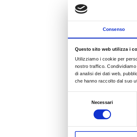
Mo
es
de
Consenso
Da
pa
Questo sito web utilizza i c
Da
Utilizziamo i cookie per perso
nostro traffico. Condividiamo 
Im
di analisi dei dati web, pubbl
che hanno raccolto dal suo uti
Ag
Selezione
Da
Necessari
del
ag
consenso
Im
ag
co
de