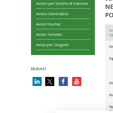
Avviso per Sistemi di Imprese
NE
P
Avviso Generalista
Avvisi Voucher
So
Avvisi Tematici
ag
Avvisi per Dirigenti
Ce
Og
SEGUICI
CI
St
Ti
ga