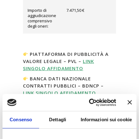
Importo di
7.471,50 €
aggiudicazione
comprensivo
degli oneri:
PIATTAFORMA DI PUBBLICITÀ A
VALORE LEGALE – PVL –
LINK
SINGOLO AFFIDAMENTO
BANCA DATI NAZIONALE
CONTRATTI PUBBLICI – BDNCP –
LINK SINGOLO AFFIDAMENTO
***
CONTRATTO –
CONSULTA IL
Consenso
Dettagli
Informazioni sui cookie
CONTRATTO CIG: B4DD9C0E6E
DECISIONE DI CONTRARRE –