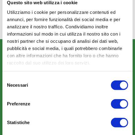
CONSULTA IL TESTO CIG:
Questo sito web utilizza i cookie
B4DD9C0E6E
Utilizziamo i cookie per personalizzare contenuti ed
annunci, per fornire funzionalità dei social media e per
analizzare il nostro traffico. Condividiamo inoltre
informazioni sul modo in cui utilizza il nostro sito con i
nostri partner che si occupano di analisi dei dati web,
pubblicità e social media, i quali potrebbero combinarle
CHI SIAMO
con altre informazioni che ha fornito loro o che hanno
Fondo FonARCom
raccolto dal suo utilizzo dei loro servizi.
Le Parti Sociali
Selezione
La Mission
Necessari
del
consenso
Preferenze
Statistiche
COSA FACCIAMO
Perché scegliere FonARCom