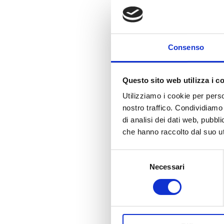
Mo
es
ga
Consenso
Da
pa
Questo sito web utilizza i c
Da
Utilizziamo i cookie per perso
nostro traffico. Condividiamo 
Im
di analisi dei dati web, pubbl
che hanno raccolto dal suo uti
Ag
Selezione
Da
Necessari
del
ag
consenso
Im
ag
co
on