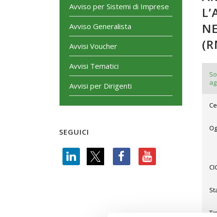
Avviso per Sistemi di Imprese
L’
NE
Avviso Generalista
(R
Avvisi Voucher
Avvisi Tematici
So
ag
Avvisi per Dirigenti
Ce
Og
SEGUICI
CI
St
Ti