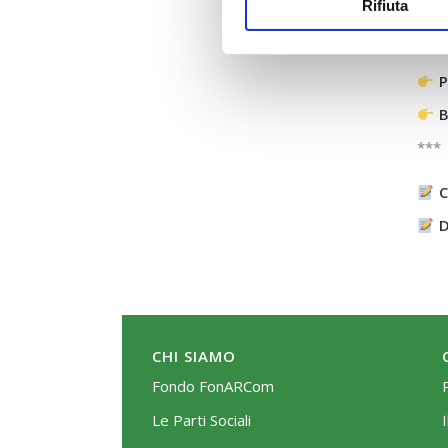
Rifiuta
P
B
***
C
D
CHI SIAMO
Fondo FonARCom
Le Parti Sociali