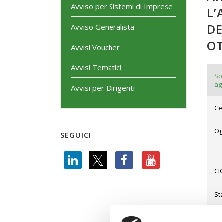
Avviso per Sistemi di Imprese
L’
DE
Avviso Generalista
OT
Avvisi Voucher
Avvisi Tematici
So
ag
Avvisi per Dirigenti
Ce
Og
SEGUICI
CI
St
Ti