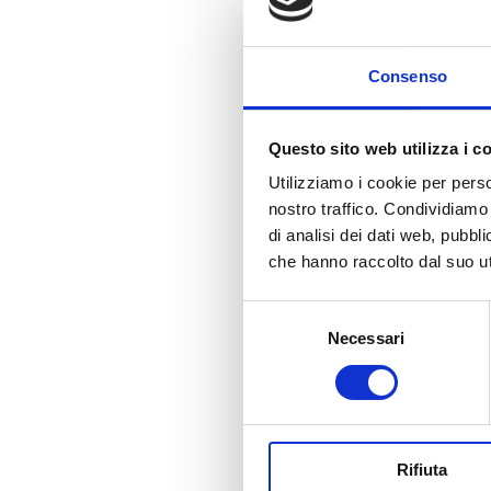
Mo
es
Consenso
ga
Da
Questo sito web utilizza i c
pa
Utilizziamo i cookie per perso
Da
nostro traffico. Condividiamo 
di analisi dei dati web, pubbl
Im
che hanno raccolto dal suo uti
Ag
Selezione
Necessari
del
Da
consenso
Im
ag
co
on
Rifiuta