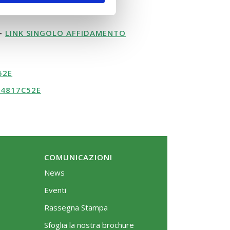
 –
LINK SINGOLO AFFIDAMENTO
52E
34817C52E
COMUNICAZIONI
News
Eventi
Rassegna Stampa
Sfoglia la nostra brochure