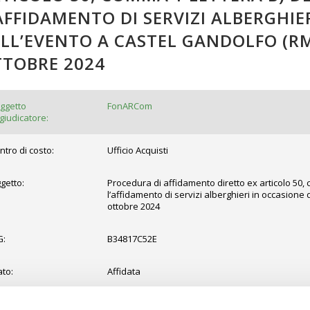
AFFIDAMENTO DI SERVIZI ALBERGHIE
LL’EVENTO A CASTEL GANDOLFO (RM)
TOBRE 2024
ggetto
FonARCom
giudicatore:
ntro di costo:
Ufficio Acquisti
getto:
Procedura di affidamento diretto ex articolo 50, c
l’affidamento di servizi alberghieri in occasione 
ottobre 2024
G:
B34817C52E
ato:
Affidata
pologia di gara:
Affidamento diretto