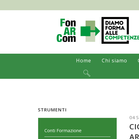
Home
Chi siamo
STRUMENTI
04 
CI
Conti Formazione
AR