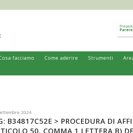
Present
Parere
Cosa facciamo
Come aderire
Strumenti
Are
Settembre 2024
G: B34817C52E > PROCEDURA DI AF
TICOLO 50, COMMA 1 LETTERA B) DEL