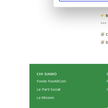
B
***
C
D
CHI SIAMO
Fondo FonARCom
Le Parti Sociali
La Mission