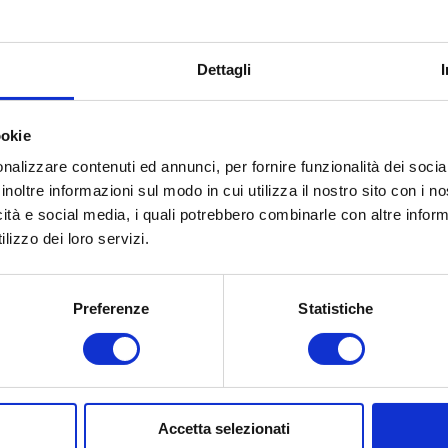
dalità di
Telematica
pletamento della
Dettagli
ra:
ta inizio
04 settembre 2024 14:50:25
ookie
rtecipazione:
nalizzare contenuti ed annunci, per fornire funzionalità dei socia
ta scadenza:
05 settembre 2024 15:00:00
inoltre informazioni sul modo in cui utilizza il nostro sito con i 
icità e social media, i quali potrebbero combinarle con altre inform
porto :
11.870,00 €
lizzo dei loro servizi.
giudicatario:
essecultura aps
Preferenze
Statistiche
ta di aggiudicazione:
02 ottobre 2024
porto di
13.410,95 €
giudicazione
mprensivo degli
eri:
Accetta selezionati