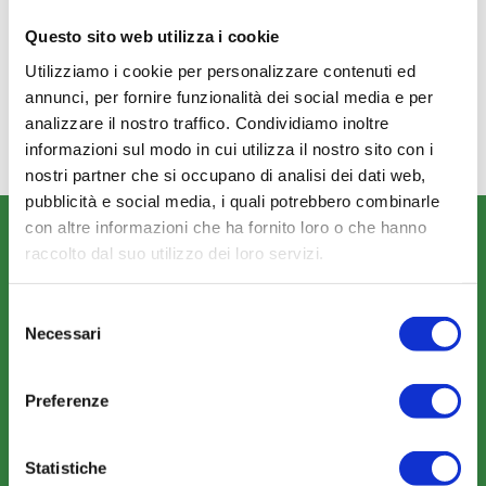
aggiudicazione:
16 ottobre 2025
Questo sito web utilizza i cookie
Importo di
5.000,00 €
Utilizziamo i cookie per personalizzare contenuti ed
aggiudicazione
comprensivo
annunci, per fornire funzionalità dei social media e per
degli oneri:
analizzare il nostro traffico. Condividiamo inoltre
informazioni sul modo in cui utilizza il nostro sito con i
nostri partner che si occupano di analisi dei dati web,
pubblicità e social media, i quali potrebbero combinarle
con altre informazioni che ha fornito loro o che hanno
CHI SIAMO
raccolto dal suo utilizzo dei loro servizi.
Fondo FonARCom
Le Parti Sociali
Selezione
Necessari
del
La Mission
consenso
Preferenze
Statistiche