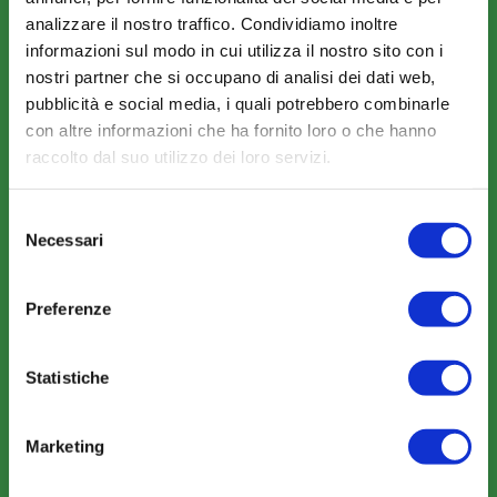
analizzare il nostro traffico. Condividiamo inoltre
CHI SIAMO
informazioni sul modo in cui utilizza il nostro sito con i
Fondo FonARCom
nostri partner che si occupano di analisi dei dati web,
pubblicità e social media, i quali potrebbero combinarle
Le Parti Sociali
con altre informazioni che ha fornito loro o che hanno
La Mission
raccolto dal suo utilizzo dei loro servizi.
Selezione
Necessari
del
consenso
Preferenze
COSA FACCIAMO
Perché scegliere FonARCom
Statistiche
Il Funzionamento
Marketing
Amministrazione trasparente