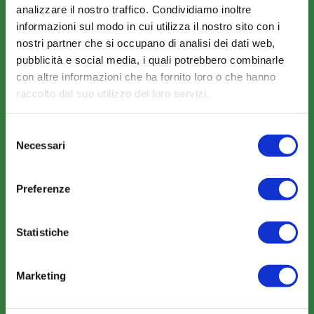
analizzare il nostro traffico. Condividiamo inoltre
CHI SIAMO
informazioni sul modo in cui utilizza il nostro sito con i
Fondo FonARCom
nostri partner che si occupano di analisi dei dati web,
Le Parti Sociali
pubblicità e social media, i quali potrebbero combinarle
con altre informazioni che ha fornito loro o che hanno
La Mission
raccolto dal suo utilizzo dei loro servizi.
Selezione
Necessari
del
consenso
COSA FACCIAMO
Preferenze
Perché scegliere FonARCom
Il Funzionamento
Statistiche
Marketing
Amministrazione trasparente