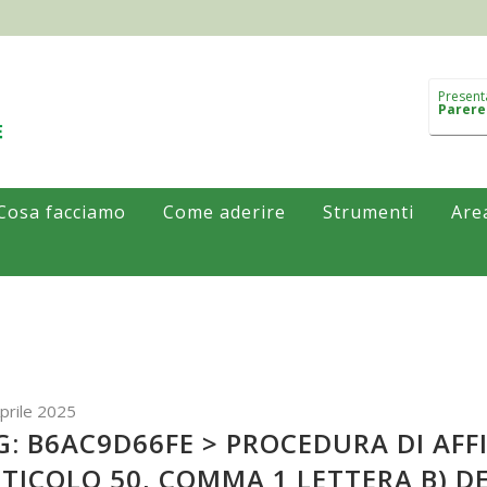
Present
Parere
Cosa facciamo
Come aderire
Strumenti
Are
prile 2025
G: B6AC9D66FE > PROCEDURA DI AF
TICOLO 50, COMMA 1 LETTERA B) DEL