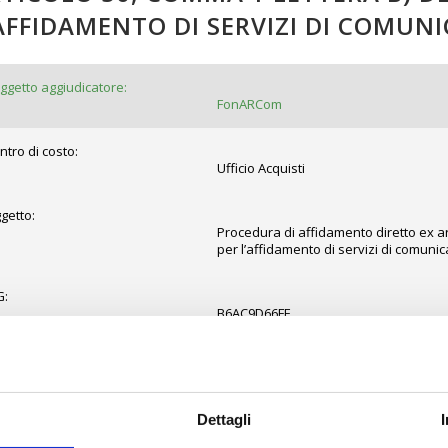
AFFIDAMENTO DI SERVIZI DI COMUN
ggetto aggiudicatore:
FonARCom
ntro di costo:
Ufficio Acquisti
getto:
Procedura di affidamento diretto ex art
per l’affidamento di servizi di comuni
G:
B6AC9D66FE
ato:
Affidata
Dettagli
pologia di gara:
Affidamento diretto