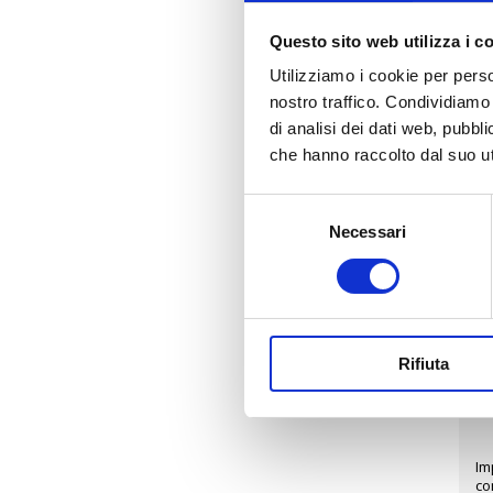
Questo sito web utilizza i c
Mo
ga
Utilizziamo i cookie per perso
nostro traffico. Condividiamo 
Da
di analisi dei dati web, pubbl
che hanno raccolto dal suo uti
Da
Selezione
Necessari
del
Im
consenso
Ag
Rifiuta
Da
Im
co