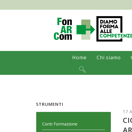
Home
Chi siamo
STRUMENTI
17 A
CI
Conti Formazione
AR