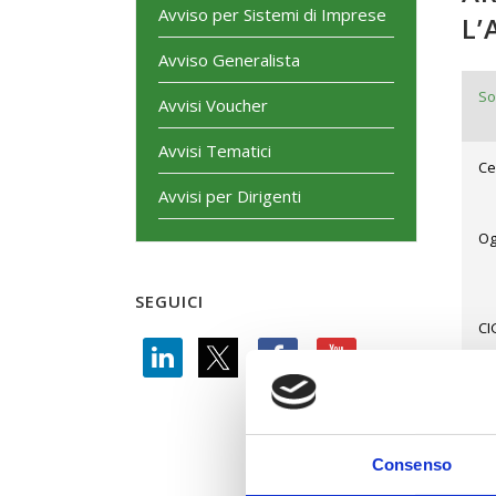
Avviso per Sistemi di Imprese
L’
Avviso Generalista
So
Avvisi Voucher
Avvisi Tematici
Ce
Avvisi per Dirigenti
Og
SEGUICI
CI
St
Consenso
Ti