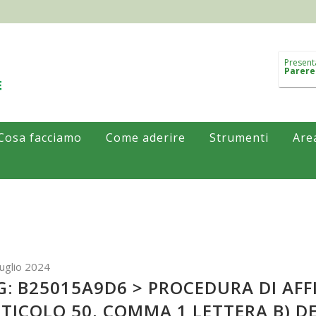
Present
Parere
Cosa facciamo
Come aderire
Strumenti
Are
uglio 2024
G: B25015A9D6 > PROCEDURA DI AF
TICOLO 50, COMMA 1 LETTERA B) DEL