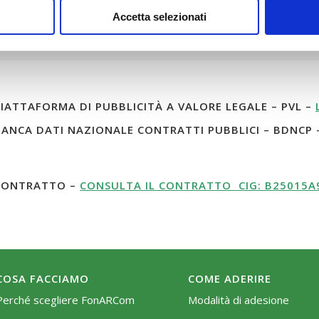
Importo di
5.000,00 €
Accetta selezionati
aggiudicazione
comprensivo
degli oneri:
IATTAFORMA DI PUBBLICITÀ A VALORE LEGALE – PVL –
ANCA DATI NAZIONALE CONTRATTI PUBBLICI – BDNCP
ONTRATTO –
CONSULTA IL CONTRATTO CIG: B25015A
COSA FACCIAMO
COME ADERIRE
Perché scegliere FonARCom
Modalità di adesione