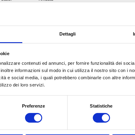
Tipologia di
Affidamento diretto
gara:
Modalità di
Telematica
Dettagli
espletamento
della gara:
ookie
Data inizio
01 luglio 2024 11:03:45
partecipazione:
nalizzare contenuti ed annunci, per fornire funzionalità dei socia
inoltre informazioni sul modo in cui utilizza il nostro sito con i 
Data scadenza:
02 luglio 2024 14:00:00
icità e social media, i quali potrebbero combinarle con altre inform
lizzo dei loro servizi.
Importo :
5.000,00 €
Aggiudicatario:
E.I.D.O.S. TOSCANA
Preferenze
Statistiche
Data di
02 luglio 2024
aggiudicazione: