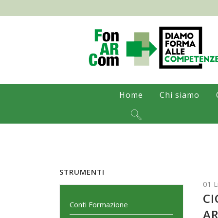
Home
Chi siamo
STRUMENTI
01 L
CI
Conti Formazione
AR