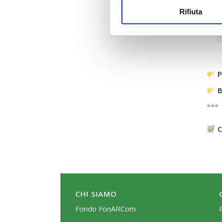
Rifiuta
P
B
***
C
CHI SIAMO
Fondo FonARCom