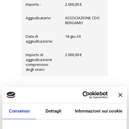
Importo :
2.000,00 €
Aggiudicatario:
ASSOCIAZIONE CDO
BERGAMO
Data di
14-giu-24
aggiudicazione:
Importo di
2.000,00 €
aggiudicazione
comprensivo
degli oneri:
BANCA DATI NAZIONALE
CONTRATTI PUBBLICI – BDNCP –
LINK SINGOLO AFFIDAMENTO
Consenso
Dettagli
Informazioni sui cookie
***