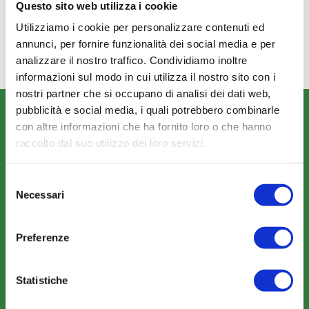
CONTRATTO –
CONSULTA IL
Questo sito web utilizza i cookie
CONTRATTO CIG: B21D8B8BC7
Utilizziamo i cookie per personalizzare contenuti ed
annunci, per fornire funzionalità dei social media e per
analizzare il nostro traffico. Condividiamo inoltre
informazioni sul modo in cui utilizza il nostro sito con i
nostri partner che si occupano di analisi dei dati web,
pubblicità e social media, i quali potrebbero combinarle
CHI SIAMO
con altre informazioni che ha fornito loro o che hanno
Fondo FonARCom
raccolto dal suo utilizzo dei loro servizi.
Le Parti Sociali
Selezione
La Mission
Necessari
del
consenso
Preferenze
Statistiche
COSA FACCIAMO
Perché scegliere FonARCom